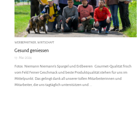
WERBEPARTNER
,
WIRTSCHAFT
Gesund geniessen
17. Mai 2024
Fotos: Niemann Niemann’s Spargel und Erdbeeren Gourmet-Qualität frisch
vom Feld Feiner Geschmack und beste Produktqualität stehen für uns im
Mittelpunkt. Das gelingt dank all unserer tollen Mitarbeiterinnen und
Mitarbeiter, die uns tagtäglich unterstützen und ...